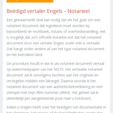
Beëdigd vertaler Engels – Notarieel
Een gewaarmerkt stuk kan nodig zijn als het gaat om een
notarieel document dat ingediend moet worden bij
bijvoorbeeld de rechtbank, notaris of overheidsinstelling. Het
is mogelijk dat zo’n officiële instantie eist dat het notarieel
document door een vertaler Engels onder ede is vertaald.
Dat hangt onder andere af van het type notarieel document
en het betrokken land.
De procedure houdt in dat ik uw notarieel document vertaal
op watermerkpapier van het NGTV. Het vertaalde notarieel
document zal ik vervolgens hechten aan het origineel en
verzegelen middels een lakzegel. Daarna voorzie ik het
notarieel document van een authenticiteitverklaring en een
stempel met mijn Rbtv nummer (4984). Het geheel zal ik
uiteindelijk per aangetekende post naar u toesturen.
Indien u vragen heeft over het beëdigen van documentatie in
het algemeen, het proces of de benodigdheden, neem dan