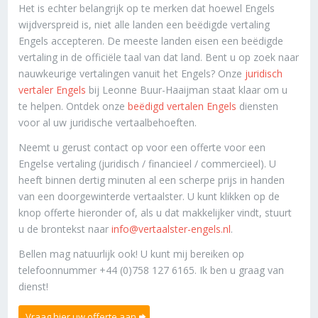
Het is echter belangrijk op te merken dat hoewel Engels
wijdverspreid is, niet alle landen een beëdigde vertaling
Engels accepteren. De meeste landen eisen een beëdigde
vertaling in de officiële taal van dat land. Bent u op zoek naar
nauwkeurige vertalingen vanuit het Engels? Onze
juridisch
vertaler Engels
bij Leonne Buur-Haaijman staat klaar om u
te helpen. Ontdek onze
beëdigd vertalen Engels
diensten
voor al uw juridische vertaalbehoeften.
Neemt u gerust contact op voor een offerte voor een
Engelse vertaling (juridisch / financieel / commercieel). U
heeft binnen dertig minuten al een scherpe prijs in handen
van een doorgewinterde vertaalster. U kunt klikken op de
knop offerte hieronder of, als u dat makkelijker vindt, stuurt
u de brontekst naar
info@vertaalster-engels.nl
.
Bellen mag natuurlijk ook! U kunt mij bereiken op
telefoonnummer +44 (0)758 127 6165. Ik ben u graag van
dienst!
Vraag hier uw offerte aan