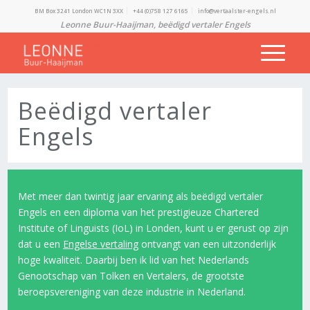
BM Box 3241 London WC1N 3XX
+44 (0)758 127 6165
info@vertaalster-engels.nl
Leonne Buur-Haaijman,
beëdigd vertaler Engels
Beëdigd vertaler
Engels
Met meer dan twintig jaar ervaring als beëdigd vertaler
Engels en een diploma van het prestigieuze Chartered
Institute of Linguists (IoL) in Londen, kunt u er gerust op zijn
dat u een
Engelse vertaling
ontvangt van een uitzonderlijk
hoge kwaliteit. Daarbij ben ik lid van het Nederlands
Genootschap van Tolken en Vertalers, de grootste
beroepsvereniging van deze industrie in Nederland.