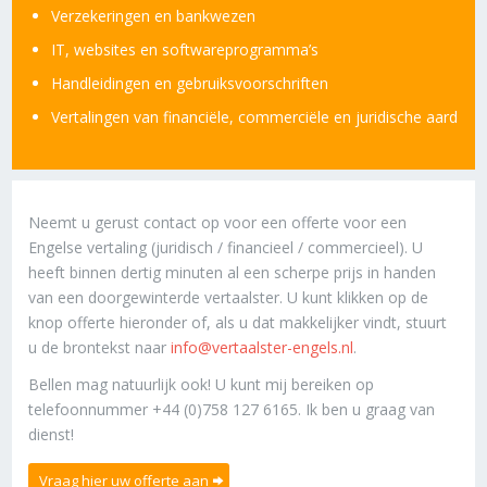
Verzekeringen en bankwezen
IT, websites en softwareprogramma’s
Handleidingen en gebruiksvoorschriften
Vertalingen van financiële, commerciële en juridische aard
Neemt u gerust contact op voor een offerte voor een
Engelse vertaling (juridisch / financieel / commercieel). U
heeft binnen dertig minuten al een scherpe prijs in handen
van een doorgewinterde vertaalster. U kunt klikken op de
knop offerte hieronder of, als u dat makkelijker vindt, stuurt
u de brontekst naar
info@vertaalster-engels.nl
.
Bellen mag natuurlijk ook! U kunt mij bereiken op
telefoonnummer +44 (0)758 127 6165. Ik ben u graag van
dienst!
Vraag hier uw offerte aan