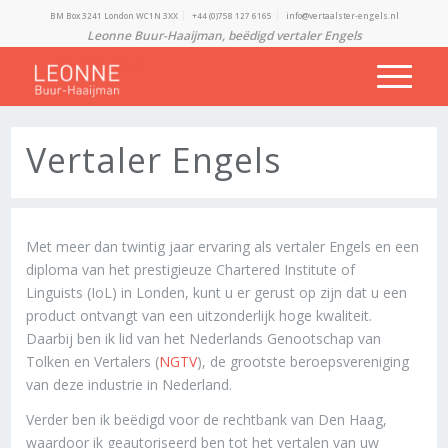
BM Box 3241 London WC1N 3XX
+44 (0)758 127 6165
info@vertaalster-engels.nl
Leonne Buur-Haaijman,
beëdigd vertaler Engels
Vertaler Engels
Met meer dan twintig jaar ervaring als vertaler Engels en een
diploma van het prestigieuze Chartered Institute of
Linguists (IoL) in Londen, kunt u er gerust op zijn dat u een
product ontvangt van een uitzonderlijk hoge kwaliteit.
Daarbij ben ik lid van het Nederlands Genootschap van
Tolken en Vertalers (
NGTV
), de grootste beroepsvereniging
van deze industrie in Nederland.
Verder ben ik beëdigd voor de rechtbank van Den Haag,
waardoor ik geautoriseerd ben tot het vertalen van uw